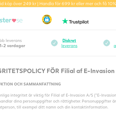
id köp över 249 kr | Handla för 699 kr eller mer och få 10%
bb leverans
Diskret
1-2 vardagar
leverans
a
RITETSPOLICY FÖR Filial af E-Invasion
UKTION OCH SAMMANFATTNING
liga integritet är viktig för Filial af E-Invasion A/S (”E-Invasion”
handlar dina personuppgifter och rättigheter. Personuppgifter
tperson, till exempel ditt namn och din kontaktinformation.