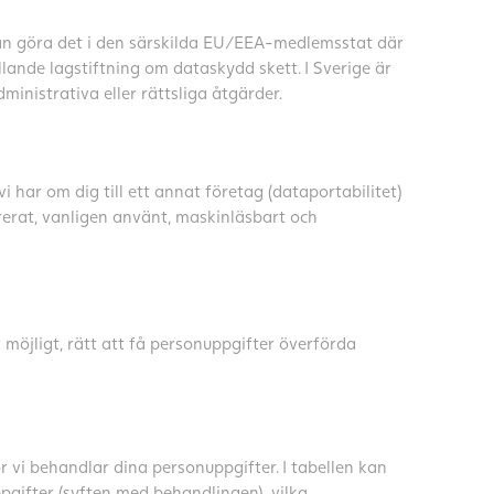
u kan göra det i den särskilda EU/EEA-medlemsstat där
llande lagstiftning om dataskydd skett. I Sverige är
inistrativa eller rättsliga åtgärder.
i har om dig till ett annat företag (dataportabilitet)
rerat, vanligen använt, maskinläsbart och
t möjligt, rätt att få personuppgifter överförda
 vi behandlar dina personuppgifter. I tabellen kan
pgifter (syften med behandlingen), vilka