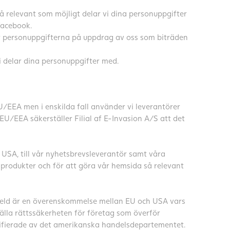
 relevant som möjligt delar vi dina personuppgifter
Facebook.
r personuppgifterna på uppdrag av oss som biträden
vi delar dina personuppgifter med.
U/EEA men i enskilda fall använder vi leverantörer
EU/EEA säkerställer Filial af E-Invasion A/S att det
 USA, till vår nyhetsbrevsleverantör samt våra
 produkter och för att göra vår hemsida så relevant
hield är en överenskommelse mellan EU och USA vars
älla rättssäkerheten för företag som överför
rtifierade av det amerikanska handelsdepartementet.