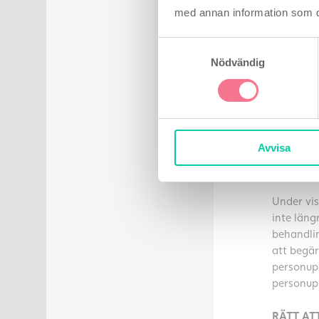
RÄTT TI
med annan information som du 
Du har rä
Samtyckesval
och få en
Nödvändig
RÄTT TI
Du har rä
komplett
Avvisa
RÄTT TI
Under vis
inte läng
behandlin
att begär
personupp
personupp
RÄTT AT