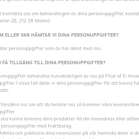
ll kontakta oss om behandlingen av dina personuppgifter, konta
gatan 2E, 212 28 Malmö.
M ELLER VAR HÄMTAR VI DINA PERSONUPPGIFTER?
lar personuppgifter som du har delat med oss.
 FÅ TILLGÅNG TILL DINA PERSONUPPGIFTER?
onuppgifter behandlas huvudsakligen av oss på Filial af E-Invas
gifter. I vissa fall delar vi dina personuppgifter för att kunna ful
sätt:
i försäkra oss om att du betalar oss så kommer våra leverantörer 
gifter.
i ska kunna leverera dina produkter till din hemadress eller utlä
 personuppgifter med fraktbolag.
nhämta och publicera dina recensioner på vår hemsida delar vi 