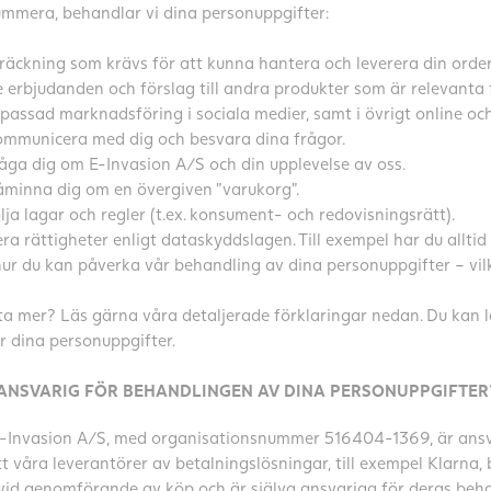
ummera, behandlar vi dina personuppgifter:
träckning som krävs för att kunna hantera och leverera din order
e erbjudanden och förslag till andra produkter som är relevanta
assad marknadsföring i sociala medier, samt i övrigt online och 
ommunicera med dig och besvara dina frågor.
råga dig om E-Invasion A/S och din upplevelse av oss.
åminna dig om en övergiven ”varukorg”.
ölja lagar och regler (t.ex. konsument- och redovisningsrätt).
era rättigheter enligt dataskyddslagen. Till exempel har du allt
ur du kan påverka vår behandling av dina personuppgifter – vilk
eta mer? Läs gärna våra detaljerade förklaringar nedan. Du kan l
 dina personuppgifter.
ANSVARIG FÖR BEHANDLINGEN AV DINA PERSONUPPGIFTER
 E-Invasion A/S, med organisationsnummer 516404-1369, är ansv
t våra leverantörer av betalningslösningar, till exempel Klarna
id genomförande av köp och är själva ansvariga för deras beha