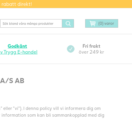
 rabatt direkt!
(0) varor
Godkänt
Fri frakt
v Trygg E-handel
över 249 kr
 A/S AB
 eller ”vi”). I denna policy vill vi informera dig om
 är information som kan bli sammankopplad med dig