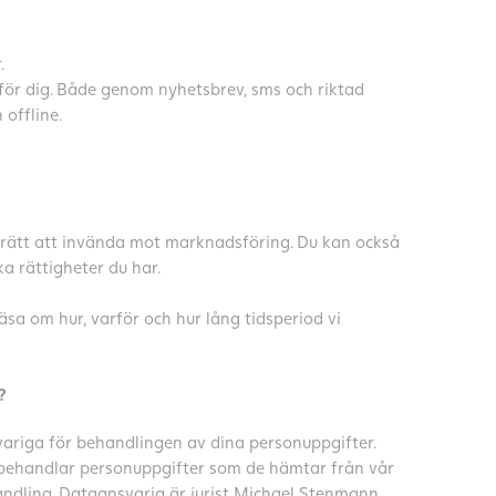
.
 för dig. Både genom nyhetsbrev, sms och riktad
offline.
id rätt att invända mot marknadsföring. Du kan också
a rättigheter du har.
äsa om hur, varför och hur lång tidsperiod vi
?
ariga för behandlingen av dina personuppgifter.
, behandlar personuppgifter som de hämtar från vår
ndling. Dataansvarig är jurist Michael Stenmann.