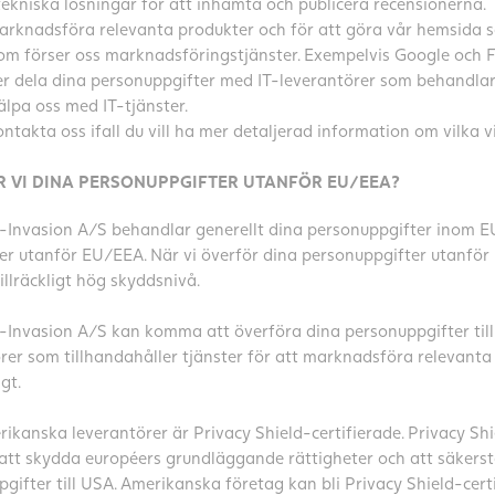
ekniska lösningar för att inhämta och publicera recensionerna.
arknadsföra relevanta produkter och för att göra vår hemsida så
om förser oss marknadsföringstjänster. Exempelvis Google och 
r dela dina personuppgifter med IT-leverantörer som behandla
jälpa oss med IT-tjänster.
ntakta oss ifall du vill ha mer detaljerad information om vilka 
 VI DINA PERSONUPPGIFTER UTANFÖR EU/EEA?
 E-Invasion A/S behandlar generellt dina personuppgifter inom E
er utanför EU/EEA. När vi överför dina personuppgifter utanför 
tillräckligt hög skyddsnivå.
 E-Invasion A/S kan komma att överföra dina personuppgifter till
rer som tillhandahåller tjänster för att marknadsföra relevanta
gt.
ikanska leverantörer är Privacy Shield-certifierade. Privacy S
att skydda européers grundläggande rättigheter och att säkerst
gifter till USA. Amerikanska företag kan bli Privacy Shield-ce