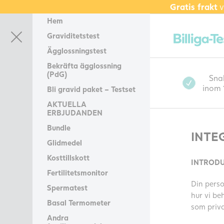
Gratis frakt
v
Hem
Graviditetstest
Ägglossningstest
Bekräfta ägglossning
(PdG)
Sna
inom
Bli gravid paket – Testset
AKTUELLA
ERBJUDANDEN
Bundle
INTEG
Glidmedel
Kosttillskott
INTROD
Fertilitetsmonitor
Din person
Spermatest
hur vi be
Basal Termometer
som priva
Andra