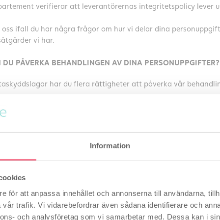
artement verifierar att leverantörernas integritetspolicy lever 
oss ifall du har några frågor om hur vi delar dina personuppgifte
åtgärder vi har.
 DU PÅVERKA BEHANDLINGEN AV DINA PERSONUPPGIFTER?
taskyddslagar har du flera rättigheter att påverka vår behandli
T ÅTERKALLA SAMTYCKE OCH ATT INVÄNDA MOT BEHANDLI
tt att helt eller delvis återkalla samtycke för behandlingen av d
med tidpunkten då du återkallar samtycket. Du har rätt att inv
Information
d rätt att invända mot marknadsföring från oss, som till exempel 
ndlingen baseras på intresseavvägning. Läs mer om vad det bet
cookies
ndra fall existerar inte rätten att invända (t.ex. eftersom vi mås
e för att anpassa innehållet och annonserna till användarna, tillh
de legala skäl för behandlingen som väger tyngre än dina intre
ningen att avgöra, utöva eller försvara rättsliga krav har du al
vår trafik. Vi vidarebefordrar även sådana identifierare och anna
nnons- och analysföretag som vi samarbetar med. Dessa kan i sin