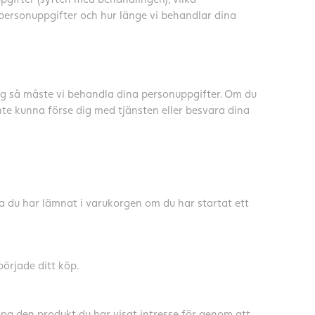
 personuppgifter och hur länge vi behandlar dina
ig så måste vi behandla dina personuppgifter. Om du
nte kunna förse dig med tjänsten eller besvara dina
 du har lämnat i varukorgen om du har startat ett
örjade ditt köp.
köpa den produkt du har visat intresse för genom att