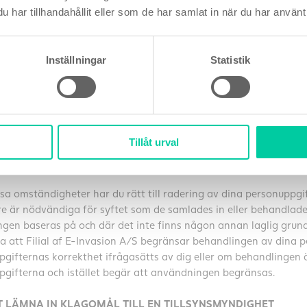
LL TILLGÅNG
har tillhandahållit eller som de har samlat in när du har använt 
tt att få bekräftelse på om vi behandlar personuppgifter som ber
 kopia av personuppgifterna som vi behandlar.
Inställningar
Statistik
LL RÄTTELSE
tt att gå rättning av felaktiga personuppgifter som berör dig oc
erade.
Tillåt urval
LL RADERING (”RÄTTEN ATT BLI GLÖMD”) OCH BEGRÄNSNIN
sa omständigheter har du rätt till radering av dina personuppgi
re är nödvändiga för syftet som de samlades in eller behandlade
gen baseras på och där det inte finns någon annan laglig grund 
a att Filial af E-Invasion A/S begränsar behandlingen av dina p
gifternas korrekthet ifrågasätts av dig eller om behandlingen ä
gifterna och istället begär att användningen begränsas.
T LÄMNA IN KLAGOMÅL TILL EN TILLSYNSMYNDIGHET