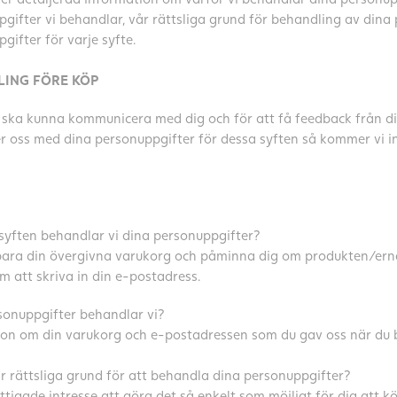
gifter vi behandlar, vår rättsliga grund för behandling av dina
gifter för varje syfte.
ING FÖRE KÖP
i ska kunna kommunicera med dig och för att få feedback från d
er oss med dina personuppgifter för dessa syften så kommer vi i
 syften behandlar vi dina personuppgifter?
para din övergivna varukorg och påminna dig om produkten/erna
 att skriva in din e-postadress.
sonuppgifter behandlar vi?
on om din varukorg och e-postadressen som du gav oss när du b
r rättsliga grund för att behandla dina personuppgifter?
ttigade intresse att göra det så enkelt som möjligt för dig att 