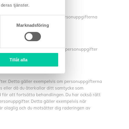
deras tjänster.
ör dig. Du kan få tillgång till personuppgifterna
Marknadsföring
h att be oss att få ofullständiga personuppgifter
Tillåt alla
G AV BEHANDLING
fter. Detta gäller exempelvis om personuppgifterna
s eller då du återkallar ditt samtycke som
för att fortsätta behandlingen. Du har också rätt
ersonuppgifter. Detta gäller exempelvis när
r olaglig och du motsätter dig raderingen av