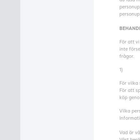
personupp
personupp
BEHANDL
För att v
inte förs
frågor.
1)
För vilka
För att s
köp genom
Vilka per
Informati
Vad är vå
Vårt berä