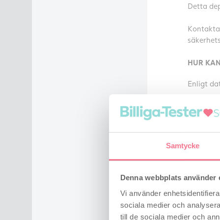
Detta dep
Kontakta 
säkerhets
HUR KAN
Enligt da
RÄTT AT
Du har rä
från och 
Samtycke
har allti
när beha
Denna webbplats använder 
I vissa a
Vi använder enhetsidentifierar
övertygan
för anled
sociala medier och analysera 
till de sociala medier och a