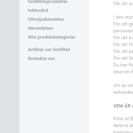
fertilitetsprodukter
För att s
Intimvård
I den uts
Ultraljudsmonitor
För att g
Varumärken
personanp
Alla produktkategorier
För att k
För att f
Artiklar om fertilitet
För att p
För att f
Kontakta oss
Du har fl
läsa om h
Vill du v
behandlar
VEM ÄR 
Filial af
Notera at
hemsida v