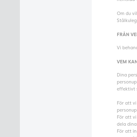
Om du vi
Stålkule
FRÅN VE
Vi behand
VEM KAN
Dina pers
personupp
effektivt 
För att v
personupp
För att v
dela dina
För att i