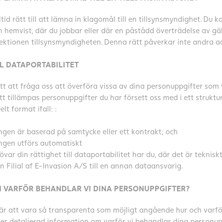
ltid rätt till att lämna in klagomål till en tillsynsmyndighet. D
n hemvist, där du jobbar eller där en påstådd överträdelse av gä
ktionen tillsynsmyndigheten. Denna rätt påverkar inte andra adm
LL DATAPORTABILITET
tt att fråga oss att överföra vissa av dina personuppgifter som v
t tillämpas personuppgifter du har försett oss med i ett struktu
lt format ifall: :
gen är baserad på samtycke eller ett kontrakt; och
ngen utförs automatiskt
övar din rättighet till dataportabilitet har du, där det är teknisk
ån Filial af E-Invasion A/S till en annan dataansvarig.
 VARFÖR BEHANDLAR VI DINA PERSONUPPGIFTER?
är att vara så transparenta som möjligt angående hur och varför
er detaljerad information om varför vi behandlar dina personup