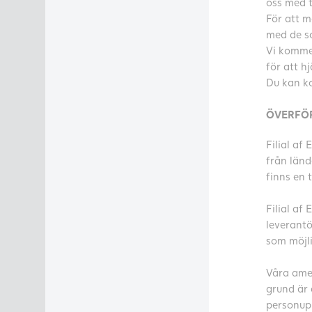
oss med t
För att m
med de s
Vi komme
för att h
Du kan ko
ÖVERFÖR
Filial af
från länd
finns en 
Filial af
leverantö
som möjli
Våra amer
grund är 
personupp