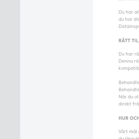
Du har al
du har di
Datainspe
RÄTT TI
Du har rä
Denna rät
kompatibe
Behandlin
Behandli
När du ut
direkt fr
HUR OCH
Vårt mål 
du läsa m