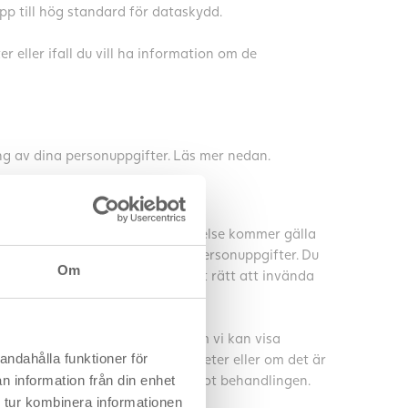
upp till hög standard för dataskydd.
r eller ifall du vill ha information om de
ng av dina personuppgifter. Läs mer nedan.
NG
ina personuppgifter. Din återkallelse kommer gälla
ända mot behandlingen av dina personuppgifter. Du
Om
nyhetsbrev. Du har generellt sett rätt att invända
yder nedan.
te spara dina personuppgifter). Om vi kan visa
andahålla funktioner för
ssen och grundläggande rättigheter eller om det är
drig rätt att göra invändningar mot behandlingen.
n information från din enhet
 tur kombinera informationen