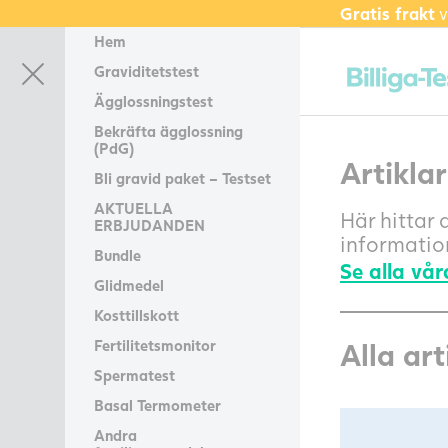
Gratis frakt
v
Hem
Graviditetstest
Ägglossningstest
Bekräfta ägglossning
(PdG)
Artiklar
Bli gravid paket – Testset
AKTUELLA
Här hittar d
ERBJUDANDEN
information
Bundle
Se alla vår
Glidmedel
Kosttillskott
Fertilitetsmonitor
Alla art
Spermatest
Basal Termometer
Andra