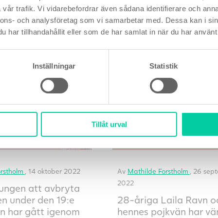
större öppenhet och m
vår trafik. Vi vidarebefordrar även sådana identifierare och anna
oro för att förlora.
nnons- och analysföretag som vi samarbetar med. Dessa kan i sin
Läs mer
har tillhandahållit eller som de har samlat in när du har använt 
Inställningar
Statistik
Tillåt urval
 är änglamamma – och
Laila har väntat i 6 å
ensam för drömmen
önskebarnet
orstholm
, 14 oktober 2022
Av
Mathilde Forstholm
, 26 sep
2022
ungen att avbryta
en under den 19:e
28-åriga Laila Ravn o
n har gått igenom
hennes pojkvän har vä