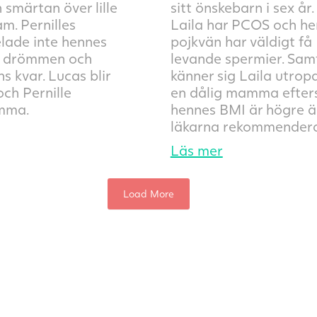
 smärtan över lille
sitt önskebarn i sex år
m. Pernilles
Laila har PCOS och h
lade inte hennes
pojkvän har väldigt få
 drömmen och
levande spermier. Sam
s kvar. Lucas blir
känner sig Laila utro
och Pernille
en dålig mamma efte
mma.
hennes BMI är högre ä
läkarna rekommendera
Läs mer
Load More