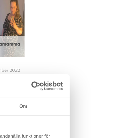
glamamma
r
mber 2022
ma och
födde
eles för
 sorgen
Om
u en
öljt
 hon ha
andahålla funktioner för