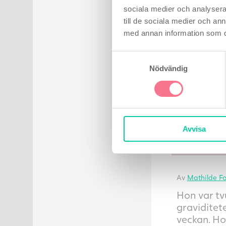
sociala medier och analysera 
till de sociala medier och a
med annan information som du 
Samtyckesval
Nödvändig
Avvisa
Pernille
kämpar 
Av
Mathilde F
Hon var tv
graviditet
veckan. Ho