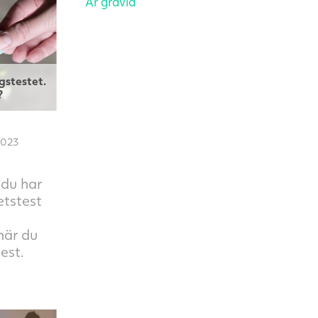
Är gravid
gstestet.
?
2023
du har
etstest
 när du
est.