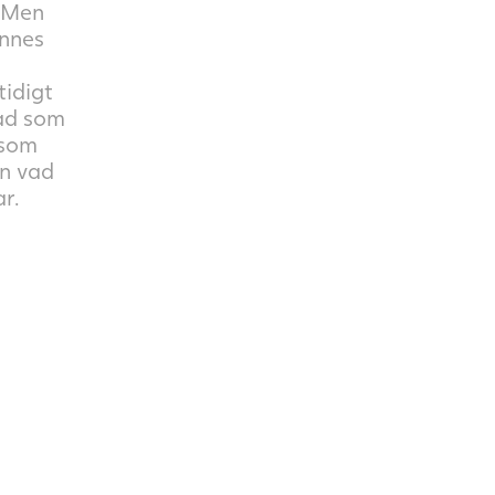
. Men
ennes
tidigt
pad som
rsom
n vad
r.