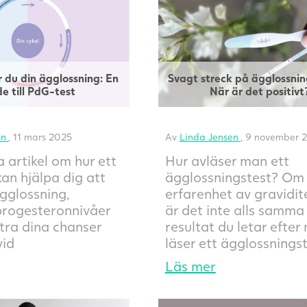
 du din ägglossning: En
Svagt streck på ägglossnin
de till PdG-test
När är det positivt
en
, 11 mars 2025
Av
Linda Jensen
, 9 november 
a artikel om hur ett
Hur avläser man ett
an hjälpa dig att
ägglossningstest? Om 
gglossning,
erfarenhet av gravidit
progesteronnivåer
är det inte alls samma
tra dina chanser
resultat du letar efter
vid
läser ett ägglossningst
Läs mer