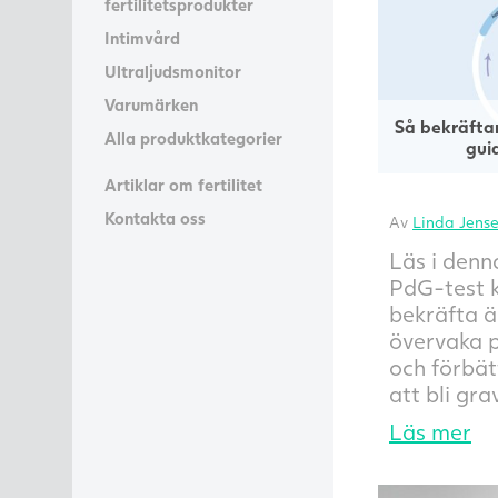
fertilitetsprodukter
Intimvård
Ultraljudsmonitor
Varumärken
Så bekräftar
Alla produktkategorier
gui
Artiklar om fertilitet
Kontakta oss
Av
Linda Jens
Läs i denn
PdG-test k
bekräfta ä
övervaka 
och förbät
att bli gra
Läs mer