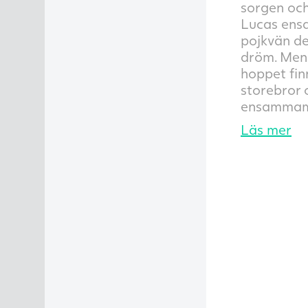
sorgen och
Lucas ensa
pojkvän de
dröm. Men
hoppet finn
storebror 
ensamma
Läs mer