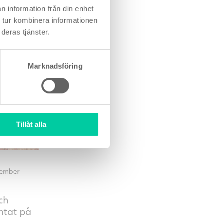
indre
n information från din enhet
 tur kombinera informationen
deras tjänster.
Marknadsföring
Tillåt alla
r på
tember
ch
ntat på