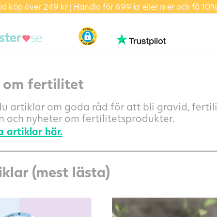
id köp över 249 kr | Handla för 699 kr eller mer och få 10%
 om fertilitet
u artiklar om goda råd för att bli gravid, fertili
 och nyheter om fertilitetsprodukter.
a artiklar här.
iklar (mest lästa)