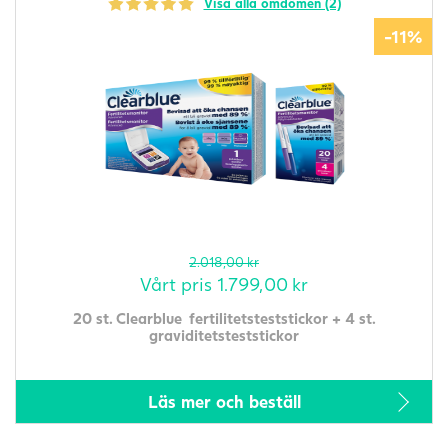
Visa alla omdömen (2)
-11%
2.018,00
kr
Vårt pris
1.799,00
kr
20 st. Clearblue fertilitetsteststickor + 4 st.
graviditetsteststickor
Läs mer och beställ