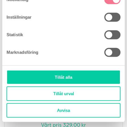
Inställningar
Clearblue Ultratidigt Graviditetstest – 5
Statistik
st
Marknadsföring
Tillåt alla
Tillåt urval
Avvisa
Vårt pris
329,00
kr