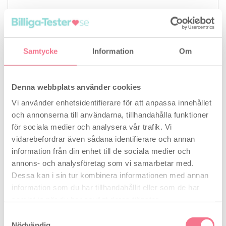
Clearblue Advanced Fertilitetsmonitor
Visa alla omdömen (6)
Samtycke
Information
Om
Denna webbplats använder cookies
Vi använder enhetsidentifierare för att anpassa innehållet
och annonserna till användarna, tillhandahålla funktioner
för sociala medier och analysera vår trafik. Vi
vidarebefordrar även sådana identifierare och annan
information från din enhet till de sociala medier och
annons- och analysföretag som vi samarbetar med.
Vårt pris
1.649,00
kr
Dessa kan i sin tur kombinera informationen med annan
Bevisad att öka chanserna att bli gravid på naturlig väg
information som du har tillhandahållit eller som de har
med 89 %*
samlat in när du har använt deras tjänster.
Samtyckesval
Läs mer och beställ
Nödvändig