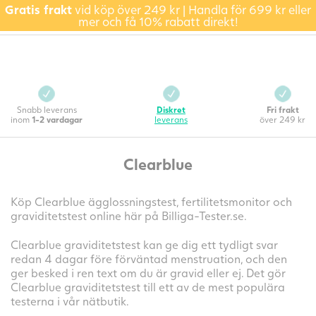
Gratis frakt
vid köp över 249 kr | Handla för 699 kr eller
mer och få 10% rabatt direkt!
Snabb leverans
Diskret
Fri frakt
inom
1-2 vardagar
leverans
över 249 kr
Clearblue
Köp Clearblue ägglossningstest, fertilitetsmonitor och
graviditetstest online här på Billiga-Tester.se.
Clearblue graviditetstest kan ge dig ett tydligt svar
redan 4 dagar före förväntad menstruation, och den
ger besked i ren text om du är gravid eller ej. Det gör
Clearblue graviditetstest till ett av de mest populära
testerna i vår nätbutik.