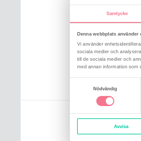
latexkondomer, poly
Samtycke
Vattenlösligt & lätt
lämna fläckar på exk
Denna webbplats använder 
Certifierad medicin
Vi använder enhetsidentifierar
(ISO 13485:2016 oc
sociala medier och analysera 
till de sociala medier och a
Användarinstruktione
med annan information som du 
utanpå kondomen före e
en optimal och friktions
Samtyckesval
Nödvändig
Avvisa