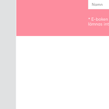
* E-boken 
lämnas int