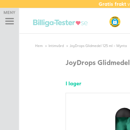
Gratis frakt
v
Hem
MENY
Graviditetstest
Ägglossningstest
Bekräfta ägglossning
(PdG)
Hem
Intimvård
JoyDrops Glidmedel 125 ml – Mynta
Bli gravid paket – Testset
AKTUELLA
JoyDrops Glidmedel
ERBJUDANDEN
Bundle
Glidmedel
I lager
Kosttillskott
Fertilitetsmonitor
Spermatest
Basal Termometer
Andra