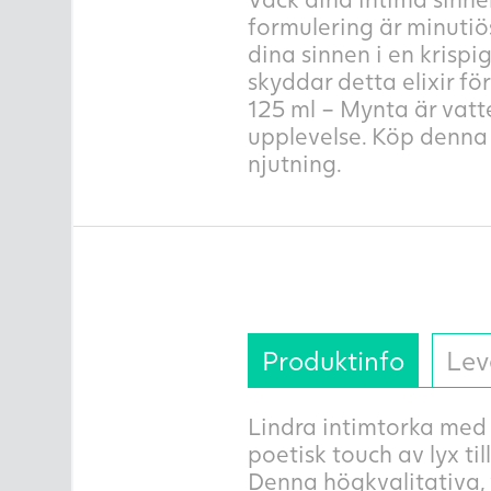
formulering är minutiö
dina sinnen i en krispi
skyddar detta elixir f
125 ml – Mynta är vatte
upplevelse. Köp denna 
njutning.
Produktinfo
Lev
Lindra intimtorka med 
poetisk touch av lyx t
Denna högkvalitativa, 