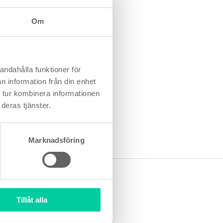
hör.
Om
 vatten utan att
peiska standarder
andahålla funktioner för
iska marknaden.
n information från din enhet
 tur kombinera informationen
mrådet eller
deras tjänster.
ör att bibehålla
Marknadsföring
Tillåt alla