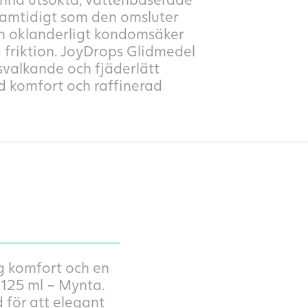
 samtidigt som den omsluter
och oklanderligt kondomsäker
 friktion. JoyDrops Glidmedel
 svalkande och fjäderlätt
d komfort och raffinerad
g komfort och en
 125 ml – Mynta.
 för att elegant