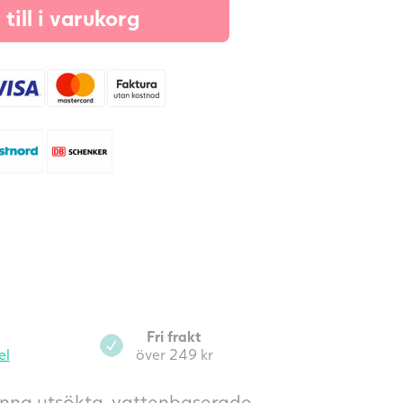
25
till i varukorg
l
Mynta
mängd
Fri frakt
el
över 249 kr
enna utsökta, vattenbaserade