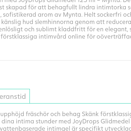
st skapad för att behagfullt lindra intimtorka
g, sofistikerad arom av Mynta. Helt sockerfri 
ör känslig hud slemhinnorna genom att reducera
nlösligt och sublimt kladdfritt för en elegant,
förstklassiga intimvård online för oöverträffa
eranstid
upphöjd fräschör och behag Skänk förstklassi
ill dina intima stunder med JoyDrops Glidmedel
vattenbaserade intimgel är specifikt utvecklad