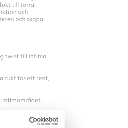
kt till torra
iktion och
gheten och skapa
 twist till intima
fukt för ett rent,
i intimområdet,
.
 tillsammans med