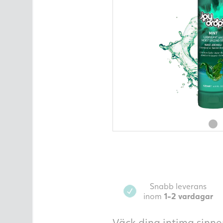
fertilitetsprodukter
Intimvård
Ultraljudsmonitor
Varumärken
Alla produktkategorier
Artiklar om fertilitet
Kontakta oss
Snabb leverans
inom
1-2 vardagar
Väck dina intima sinn