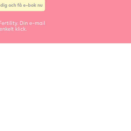
ertility. Din e-mail
nkelt klick.