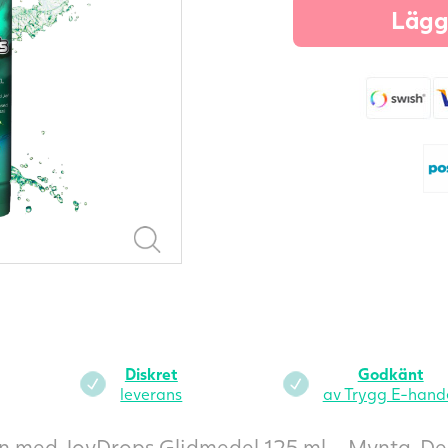
1
Lägg 
m
-
Diskret
Godkänt
leverans
av Trygg E-hand
en med JoyDrops Glidmedel 125 ml – Mynta. D