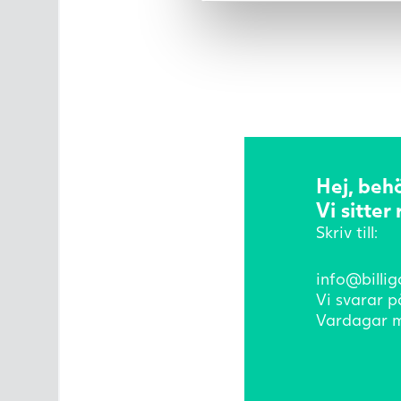
Hej, beh
Vi sitter
Skriv till:
info@billig
Vi svarar p
Vardagar m