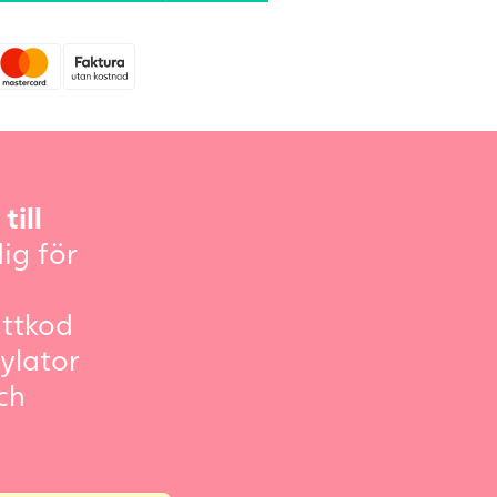
till
ig för
attkod
ylator
ch
!