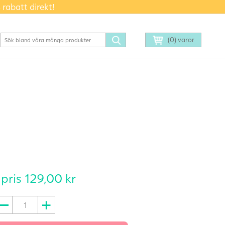
 rabatt direkt!
(0) varor
 pris
129,00
kr
oyDrops
lidmedel