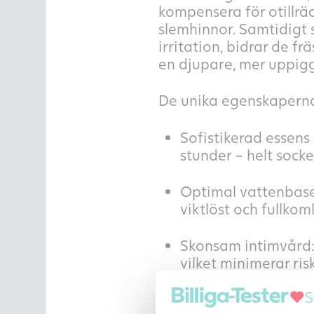
kompensera för otillräc
slemhinnor. Samtidigt 
irritation, bidrar de f
en djupare, mer uppig
De unika egenskaperna
Sofistikerad essens 
stunder – helt sock
Optimal vattenbasera
viktlöst och fullkoml
Skonsam intimvård:
vilket minimerar ris
Kompatibel med kon