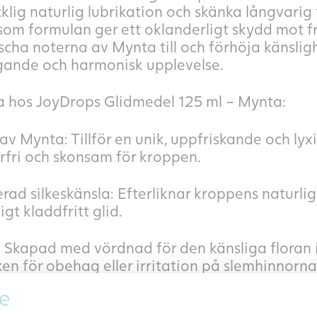
klig naturlig lubrikation och skänka långvarig fu
som formulan ger ett oklanderligt skydd mot fr
räscha noterna av Mynta till och förhöja känsli
gande och harmonisk upplevelse.
 hos JoyDrops Glidmedel 125 ml – Mynta:
av Mynta: Tillför en unik, uppfriskande och lyxig
erfri och skonsam för kroppen.
d silkeskänsla: Efterliknar kroppens naturliga 
igt kladdfritt glid.
 Skapad med vördnad för den känsliga floran 
ken för obehag eller irritation på slemhinnorna
domer & leksaker: 100 % säkert att använda