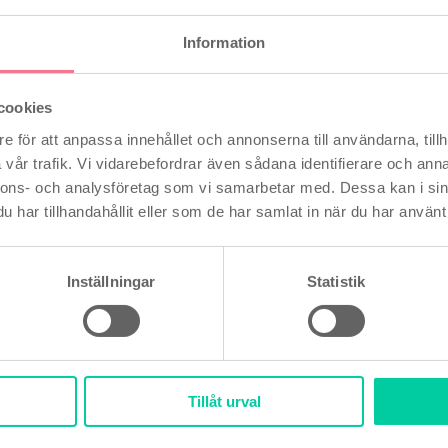
uretanprodukter och alla exklusiva intimtillbe
Information
 att skölja av: Tvättas enkelt bort med ljummet
lusiva lakan, kläder eller hud.
cookies
teknisk säkerhet: Tillverkat under strikta euro
e för att anpassa innehållet och annonserna till användarna, tillh
h GMP) för högsta trygghet på den skandinav
vår trafik. Vi vidarebefordrar även sådana identifierare och anna
nnons- och analysföretag som vi samarbetar med. Dessa kan i sin
r:
Applicera önskad mängd gel direkt på intimo
har tillhandahållit eller som de har samlat in när du har använt 
ller under samlag. Återapplicera efter behov f
fri glideffekt.
Inställningar
Statistik
Tillåt urval