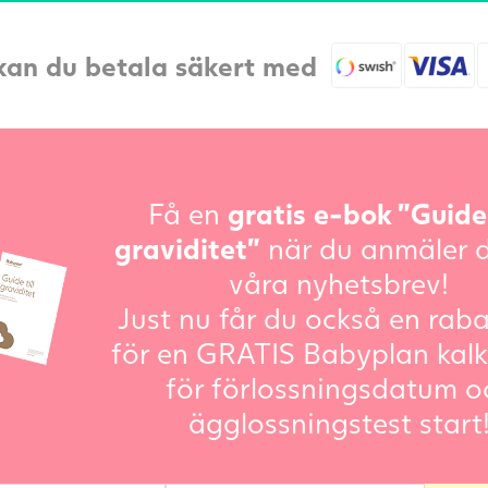
kan du betala säkert med
Få en
gratis e-bok ”Guide 
graviditet”
när du anmäler d
våra nyhetsbrev!
Just nu får du också en rab
för en GRATIS Babyplan kalk
för förlossningsdatum o
ägglossningstest start