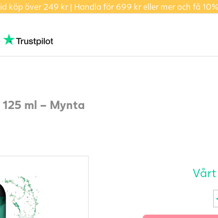
id köp över 249 kr | Handla för 699 kr eller mer och få 10%
 125 ml – Mynta
Vårt
J
G