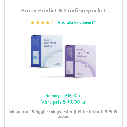
Proov Predict & Confirm-packet
Visa alla omdömen (7)
Normalpris
618,00
kr
Vårt pris
599,00
kr
Inkluderar 15 ägglossningstester (LH-tester) och 5 PdG-
tester.