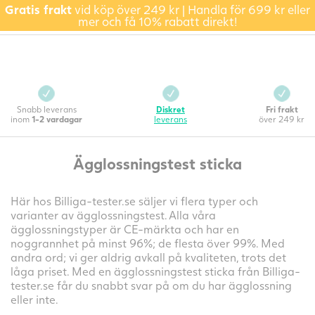
Gratis frakt
vid köp över 249 kr | Handla för 699 kr eller
mer och få 10% rabatt direkt!
Snabb leverans
Diskret
Fri frakt
inom
1-2 vardagar
leverans
över 249 kr
Ägglossningstest sticka
Här hos Billiga-tester.se säljer vi flera typer och
varianter av ägglossningstest. Alla våra
ägglossningstyper är CE-märkta och har en
noggrannhet på minst 96%; de flesta över 99%. Med
andra ord; vi ger aldrig avkall på kvaliteten, trots det
låga priset. Med en ägglossningstest sticka från Billiga-
tester.se får du snabbt svar på om du har ägglossning
eller inte.