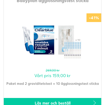
Babyplan ägglossningstest sticka
-41%
269,00
kr
Vårt pris
159,00
kr
Paket med 2 graviditetstest + 10 ägglossningstest sticka
Läs mer och beställ