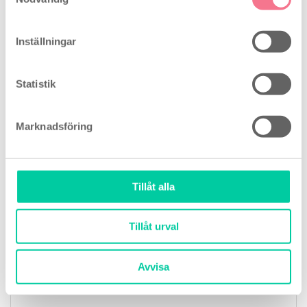
Inställningar
Bundle med Clearblue Tidigt
graviditetstest (3 st) + Nya Smile Reader
testset
Statistik
Marknadsföring
Tillåt alla
Tillåt urval
Avvisa
Vårt pris
299,00
kr