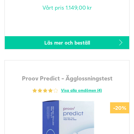
Vårt pris
1.149,00
kr
Läs mer och beställ
Proov Predict - Ägglossningstest
Visa alla omdömen (4)
-20%