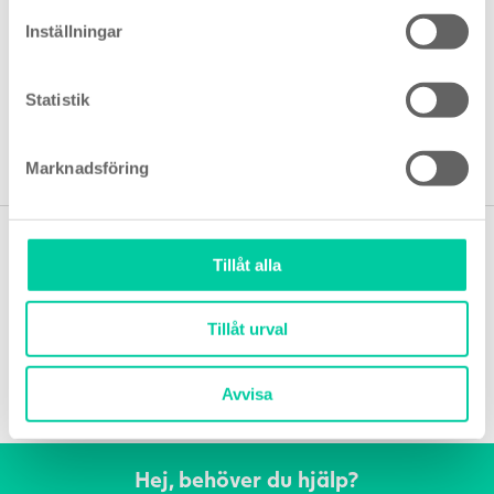
barn. Förvaras mellan 5° – 25°C.
Inställningar
Använd en applikator innan du har sex. Högst 15
minuter före samlag.
Statistik
Kassera tuben.
Marknadsföring
Tillåt alla
Tillåt urval
Avvisa
Hej, behöver du hjälp?