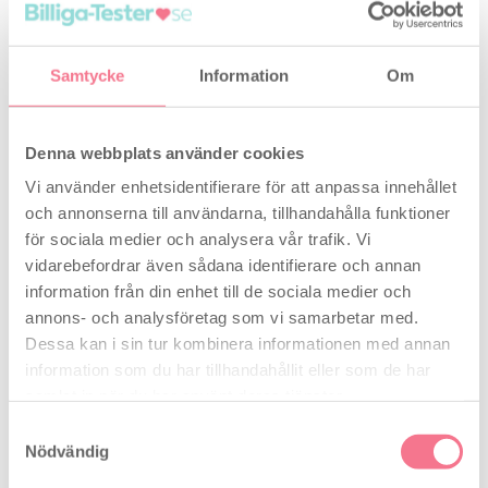
Clearblue fertilitetsvänligt glidmedel är inte ett
spermiedödande medel eller preventivmedel. Använd
Samtycke
Information
Om
inte om du är allergisk mot någon av ingredienserna.
Det finns ingen garanti för graviditet vid användning
av Clearblue Fertility Friendly Lubricant.
Denna webbplats använder cookies
Vi använder enhetsidentifierare för att anpassa innehållet
Ingredienser:
och annonserna till användarna, tillhandahålla funktioner
för sociala medier och analysera vår trafik. Vi
Vatten, fosfatbuffrad saltlösning, natriumhyaluronat
vidarebefordrar även sådana identifierare och annan
(hyaluronsyra), fenoxietanol, metylparaben.
information från din enhet till de sociala medier och
annons- och analysföretag som vi samarbetar med.
Anvisningar för användning:
Dessa kan i sin tur kombinera informationen med annan
information som du har tillhandahållit eller som de har
samlat in när du har använt deras tjänster.
Läs den bifogade bipacksedeln före användning.
Förvaras utom räckhåll för barn. Använd inte om
Samtyckesval
applikatorn är skadad. Använd inte om applikatorns
Nödvändig
utgångsdatum har passerats. Förvaras oåtkomligt för