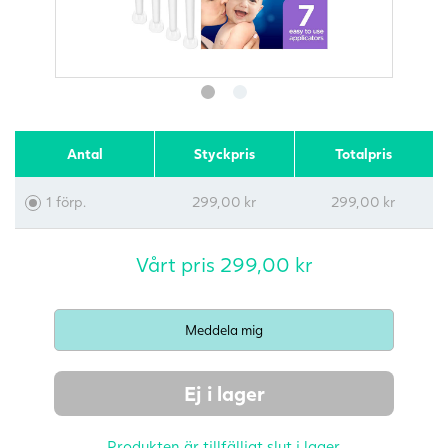
Antal
Styckpris
Totalpris
1 förp.
299,00
kr
299,00
kr
Vårt pris
299,00
kr
Ej i lager
Produkten är tillfälligt slut i lager.