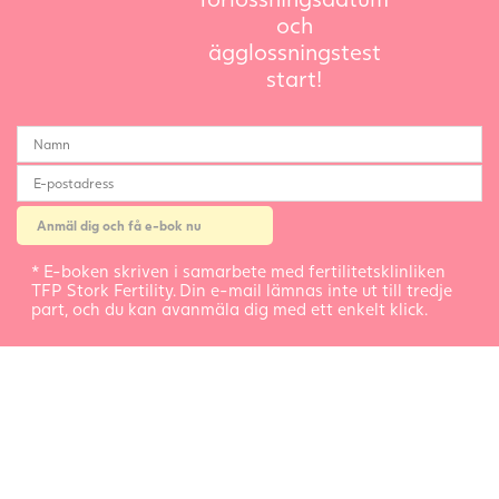
och
ägglossningstest
start!
* E-boken skriven i samarbete med fertilitetsklinliken
TFP Stork Fertility. Din e-mail lämnas inte ut till tredje
part, och du kan avanmäla dig med ett enkelt klick.