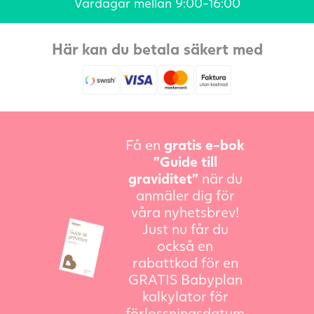
Vardagar mellan 9:00-16:00
Här kan du betala säkert med
Få en
gratis e-bok
”Guide till
graviditet”
när du
anmäler dig för
våra nyhetsbrev!
Just nu får du
också en
rabattkod för en
GRATIS Babyplan
kalkylator för
förlossningsdatum