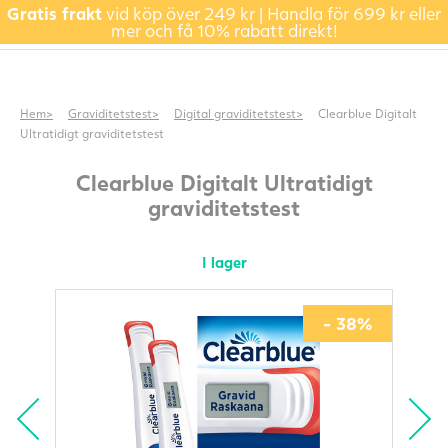
Gratis frakt
vid köp över 249 kr | Handla för 699 kr eller
mer och få 10% rabatt direkt!
Hem
Graviditetstest
Digital graviditetstest
Clearblue Digitalt
Ultratidigt graviditetstest
Clearblue Digitalt Ultratidigt
graviditetstest
I lager
- 38%