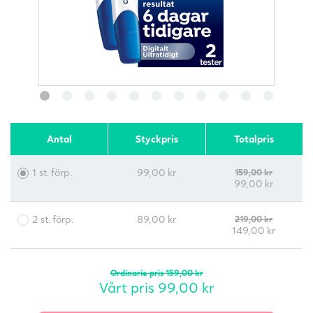
Antal
Styckpris
Totalpris
1 st. förp.
99,00
kr
159,00
kr
99,00
kr
2 st. förp.
89,00
kr
219,00
kr
149,00
kr
Ordinarie pris
159,00
kr
Vårt pris
99,00
kr