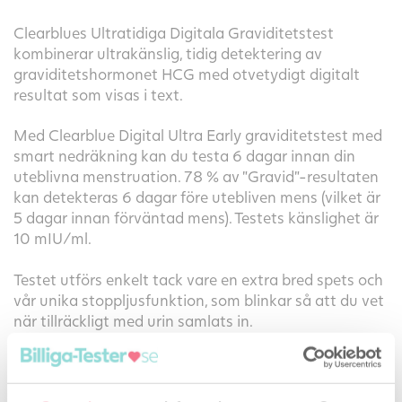
Clearblues Ultratidiga Digitala Graviditetstest
kombinerar ultrakänslig, tidig detektering av
graviditetshormonet HCG med otvetydigt digitalt
resultat som visas i text.
Med Clearblue Digital Ultra Early graviditetstest med
smart nedräkning kan du testa 6 dagar innan din
uteblivna menstruation. 78 % av ”Gravid”-resultaten
kan detekteras 6 dagar före utebliven mens (vilket är
5 dagar innan förväntad mens). Testets känslighet är
10 mIU/ml.
Testet utförs enkelt tack vare en extra bred spets och
vår unika stoppljusfunktion, som blinkar så att du vet
när tillräckligt med urin samlats in.
Dessutom gör Clearblues Floodguard
TM
teknologi det
lätt att testa rätt. Testet tar 1-5 minuter och medan
TM