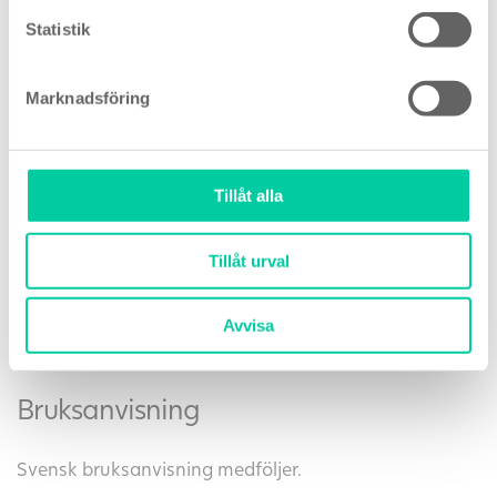
När du testar ska du aldrig hålla stickan med
Statistik
spetsen riktad uppåt.
Ta ut produkten ur förpackningen och använd den
direkt.
Marknadsföring
Testa antingen i urinstrålen eller i ett uppsamlat
urinprov.
Avlägsna spetsen från urinen när stopplampan
börjar blinka.
Tillåt alla
Sätt på locket igen och lägg teststickan på en plan
yta.
Tillåt urval
När testet börjar arbeta visas den smarta
nedräkningen som en försäkran om att testet
fungerar och räknar ned till du kan se resultatet i
Avvisa
ord.
Bruksanvisning
Svensk bruksanvisning medföljer.