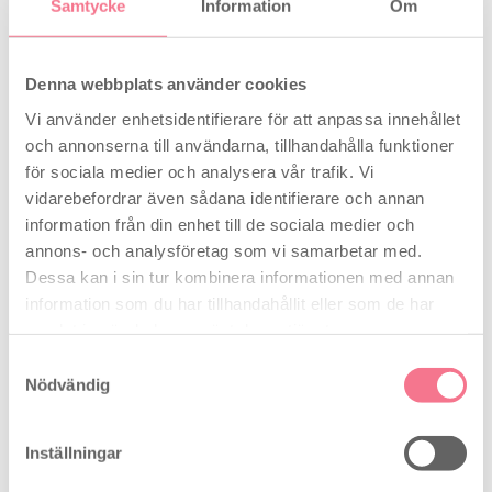
det pågår visar en nedräkning (Smart Countdown
)
Samtycke
Information
Om
på skärmen hur lång tid som återstår tills det digitala
resultatet skrivs ut i klarttext på skärmen .
Denna webbplats använder cookies
*Alla graviditetstester från Clearblue är över 99 %
Vi använder enhetsidentifierare för att anpassa innehållet
tillförlitliga från dagen då du väntar din mens.
och annonserna till användarna, tillhandahålla funktioner
för sociala medier och analysera vår trafik. Vi
Så här använder du Clearblue Digitalt
vidarebefordrar även sådana identifierare och annan
Ultratidigt Graviditetstest
information från din enhet till de sociala medier och
annons- och analysföretag som vi samarbetar med.
Dessa kan i sin tur kombinera informationen med annan
Läs alltid hela bruksanvisningen innan du börjar
information som du har tillhandahållit eller som de har
testa.
samlat in när du har använt deras tjänster.
Du kan testa från 6 dagar innan utebliven mens.
Samtyckesval
Om du testar innan utebliven mens, ska du
Nödvändig
använda dagens första urin.
Om du testar efter att din mens har uteblivit kan
Inställningar
du testa när som helst under dagen.
Drick inte för mycket vätska innan du testar.