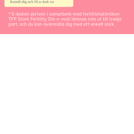
* E-boken skriven i samarbete med fertilitetsklinliken
TFP Stork Fertility. Din e-mail lämnas inte ut till tredje
part, och du kan avanmäla dig med ett enkelt klick.