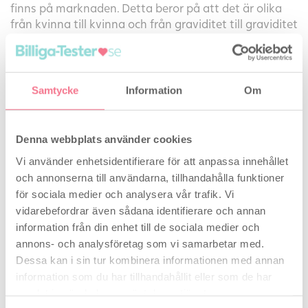
finns på marknaden. Detta beror på att det är olika
från kvinna till kvinna och från graviditet till graviditet
hur stor mängd hCG hormon man utvecklar när man
blivit gravid.
Babyplan Tidigt Graviditetstest är naturligtvis CE-
Samtycke
Information
Om
märkt.
Med testen medföljer en tydlig och lättläst svensk
Denna webbplats använder cookies
bruksanvisning.
Vi använder enhetsidentifierare för att anpassa innehållet
och annonserna till användarna, tillhandahålla funktioner
Lång hållbarhet – normalt 1-2 år, eller längre.
för sociala medier och analysera vår trafik. Vi
Kontakta gärna kundservice om du vill veta
innevarande utgångsdatum.
vidarebefordrar även sådana identifierare och annan
information från din enhet till de sociala medier och
Leverans vid minusgrader
– Testen tåler frost i en
annons- och analysföretag som vi samarbetar med.
period av minst 3 veckor utan att ta skada.
Läs mer
Dessa kan i sin tur kombinera informationen med annan
om leverans av tester vid minusgrader här.
information som du har tillhandahållit eller som de har
samlat in när du har använt deras tjänster.
Denna graviditetstest finns även som
Babyplan