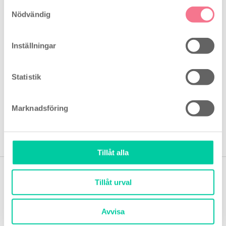
Samtyckesval
Tidligt Graviditetstest stav
.
Nödvändig
Läs mer om graviditetstester
här
Inställningar
Bruksanvisning
Statistik
Babyplan tidig graviditetstest sticka
Marknadsföring
Se vårt stora utbud av graviditetstester
här →
Tillåt alla
Tillåt urval
Avvisa