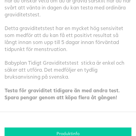
när du önskar veta om du är gravid särskilt när du har
svårt att vänta in dagen du kan testa med ordinära
graviditetstest.
Detta graviditetstest har en mycket hög sensivitet
som medför att du kan få ett positivt resultat så
långt innan som upp till 5 dagar innan förväntad
tidpunkt för menstruation.
Babyplan Tidigt Graviditetstest sticka är enkel och
säker att utföra. Det medföljer en tydlig
bruksanvisning på svenska.
Testa för graviditet tidigare än med andra test.
Spara pengar genom att köpa flera åt gången!
Produktinfo