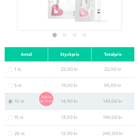
Antal
Styckpris
Totalpris
1 st.
22,00
kr
22,00
kr
5 st.
19,00
kr
95,00
kr
Vald av
10 st.
14,90
kr
149,00
kr
de flesta
15 st.
13,00
kr
195,00
kr
20 st.
12,00
kr
240,00
kr