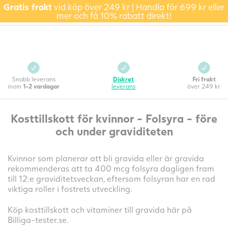
Gratis frakt
vid köp över 249 kr | Handla för 699 kr eller
mer och få 10% rabatt direkt!
Snabb leverans
Diskret
Fri frakt
inom
1-2 vardagar
leverans
över 249 kr
Kosttillskott för kvinnor - Folsyra - före
och under graviditeten
Kvinnor som planerar att bli gravida eller är gravida
rekommenderas att ta 400 mcg folsyra dagligen fram
till 12:e graviditetsveckan, eftersom folsyran har en rad
viktiga roller i fostrets utveckling.
Köp kosttillskott och vitaminer till gravida här på
Billiga-tester.se.