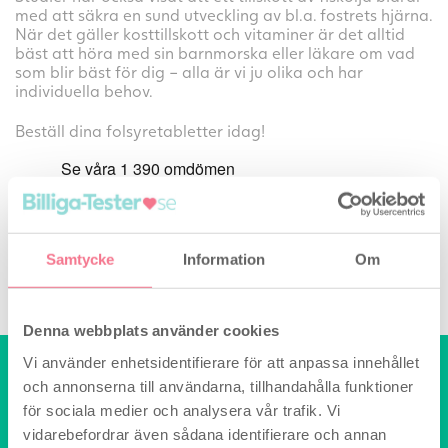
med att säkra en sund utveckling av bl.a. fostrets hjärna.
När det gäller kosttillskott och vitaminer är det alltid
bäst att höra med sin barnmorska eller läkare om vad
som blir bäst för dig – alla är vi ju olika och har
individuella behov.
Beställ dina folsyretabletter idag!
Samtycke
Information
Om
Denna webbplats använder cookies
Vi använder enhetsidentifierare för att anpassa innehållet
Hej, behöver du hjälp?
och annonserna till användarna, tillhandahålla funktioner
Vi sitter redo att hjälpa dig!
för sociala medier och analysera vår trafik. Vi
Skriv till:
vidarebefordrar även sådana identifierare och annan