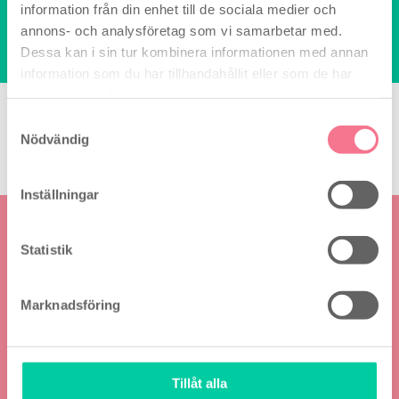
info@billiga-tester.se
information från din enhet till de sociala medier och
Vi svarar på din e-post så snart
annons- och analysföretag som vi samarbetar med.
som möjligt.
Dessa kan i sin tur kombinera informationen med annan
Vardagar mellan 9:00-16:00
information som du har tillhandahållit eller som de har
samlat in när du har använt deras tjänster.
Här kan du betala säkert med
Samtyckesval
Nödvändig
Inställningar
Få en
gratis e-bok
Statistik
”Guide till
graviditet”
när du
anmäler dig för
Marknadsföring
våra nyhetsbrev!
Just nu får du
också en
rabattkod för en
Tillåt alla