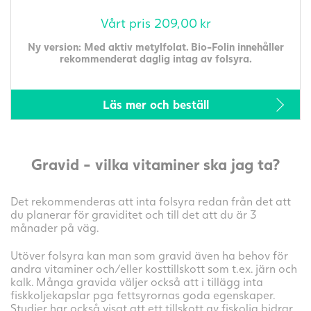
Vårt pris
209,00
kr
Ny version: Med aktiv metylfolat. Bio-Folin innehåller
rekommenderat daglig intag av folsyra.
Läs mer och beställ
Gravid - vilka vitaminer ska jag ta?
Det rekommenderas att inta folsyra redan från det att
du planerar för graviditet och till det att du är 3
månader på väg.
Utöver folsyra kan man som gravid även ha behov för
andra vitaminer och/eller kosttillskott som t.ex. järn och
kalk. Många gravida väljer också att i tillägg inta
fiskkoljekapslar pga fettsyrornas goda egenskaper.
Studier har också visat att ett tillskott av fiskolja bidrar