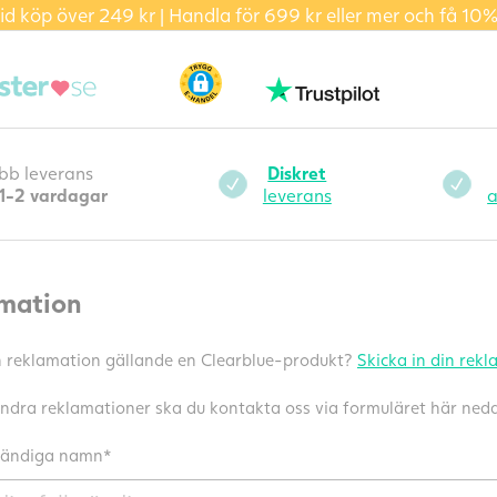
id köp över 249 kr | Handla för 699 kr eller mer och få 10%
bb leverans
Diskret
1-2 vardagar
leverans
a
mation
n reklamation gällande en Clearblue-produkt?
Skicka in din rek
andra reklamationer ska du kontakta oss via formuläret här ned
ständiga namn*