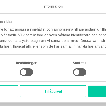
Information
bild(er) på felet (valfritt)
cookies
e för att anpassa innehållet och annonserna till användarna, tillh
Dra och släpp fil
vår trafik. Vi vidarebefordrar även sådana identifierare och anna
eller
nnons- och analysföretag som vi samarbetar med. Dessa kan i sin
Bläddra filer
har tillhandahållit eller som de har samlat in när du har använt 
Inställningar
Statistik
oriska fält
Tillåt urval