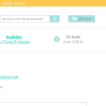
 rabatt direkt!
(0) varor
Godkänt
Fri frakt
v Trygg E-handel
över 249 kr
lamation här
an: