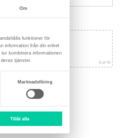
Om
andahålla funktioner för
er här
n information från din enhet
 tur kombinera informationen
deras tjänster.
0
of 10
Marknadsföring
Tillåt alla