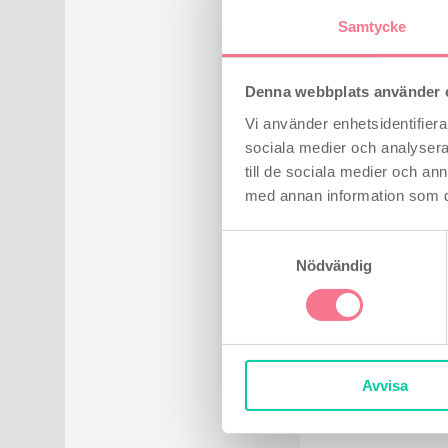
Samtycke
Ladda upp 
Denna webbplats använder 
Vi använder enhetsidentifierar
sociala medier och analysera 
till de sociala medier och a
med annan information som du 
Samtyckesval
Nödvändig
* Obligat
Avvisa