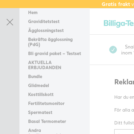
Gratis frakt
v
Hem
Graviditetstest
Ägglossningstest
Bekräfta ägglossning
(PdG)
Sna
inom
Bli gravid paket – Testset
AKTUELLA
ERBJUDANDEN
Bundle
Rekla
Glidmedel
Kosttillskott
Har du e
Fertilitetsmonitor
För alla 
Spermatest
Basal Termometer
Ditt full
Andra