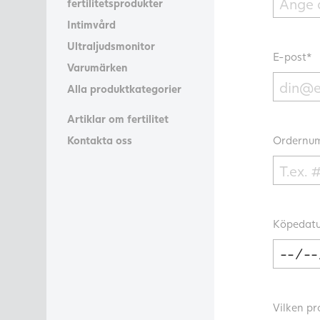
fertilitetsprodukter
Intimvård
Ultraljudsmonitor
E-post*
Varumärken
Alla produktkategorier
Artiklar om fertilitet
Kontakta oss
Ordernum
Köpedatu
Vilken pr