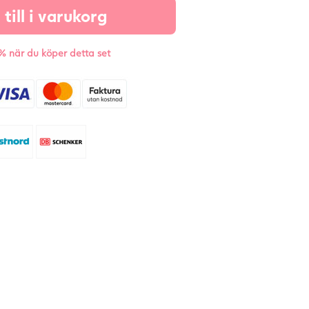
raviditetstest-
till i varukorg
&
gglossningstest
% när du köper detta set
tav
3
+
5
t.
mängd