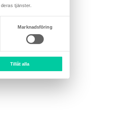
deras tjänster.
 i urinen under en
Marknadsföring
ag och de nästa
de känsligaste
Tillåt alla