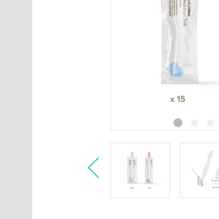
fertilitetsprodukter
Intimvård
Ultraljudsmonitor
Varumärken
Alla produktkategorier
Artiklar om fertilitet
Kontakta oss