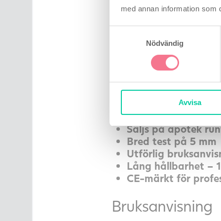
Hormon) i urinen. I tes
med annan information som du 
utföras varje dag.
Samtyckesval
Cirka 24-36 timmar för
Nödvändig
kort tid, då testen bli
två dagarna.
Den är mer än 99 % säk
testerna på marknaden
Avvisa
Säljs på apotek ru
Bred test på 5 mm
Utförlig bruksanvis
Lång hållbarhet – 1½
CE-märkt för profe
Bruksanvisning