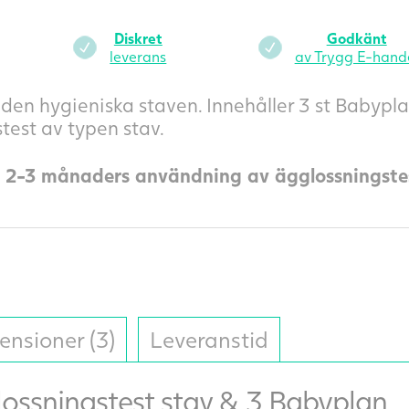
Diskret
Godkänt
leverans
av Trygg E-hand
n hygieniska staven. Innehåller 3 st Babyplan
est av typen stav.
r 2-3 månaders användning av ägglossningstest
ensioner (3)
Leveranstid
lossningstest stav & 3 Babyplan