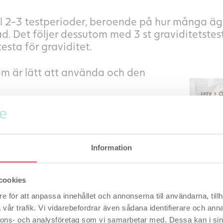
till 2-3 testperioder, beroende på hur många ä
 Det följer dessutom med 3 st graviditetstest
esta för graviditet.
som är lätt att använda och den
 det viktigt för dig att veta när
et är endast en kort tid i varje
ningstest kan hjälpa dig med att
ten.
Information
lätt och säker att använda och
cookies
helst på dygnet.
e för att anpassa innehållet och annonserna till användarna, tillh
vår trafik. Vi vidarebefordrar även sådana identifierare och anna
et finns LH (Luteiniserande
nnons- och analysföretag som vi samarbetar med. Dessa kan i sin