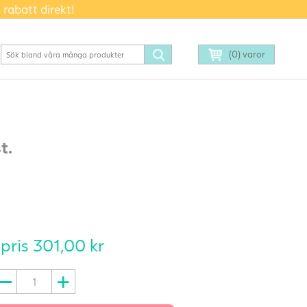
 rabatt direkt!
(0) varor
t.
 pris
301,00
kr
estset