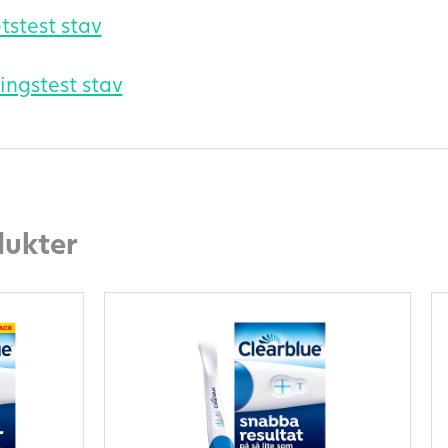
tstest stav
ngstest stav
dukter