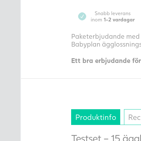
Snabb leverans
inom
1-2 vardagar
Paketerbjudande med de
Babyplan ägglossningst
Ett bra erbjudande fö
Produktinfo
Rec
Testset – 15 ägg