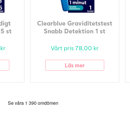
digt
Clearblue Graviditetstest
 5 st
Snabb Detektion 1 st
0
kr
Vårt pris
78,00
kr
Läs mer