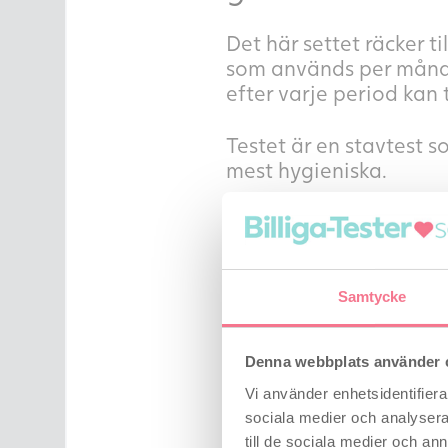
Det här settet räcker 
som används per månad.
efter varje period kan t
Testet är en stavtest 
mest hygieniska.
Om du vill bli gravid är
du är som mest fertil. D
cykel, och vårt äggloss
hitta den rätta tidpunk
Samtycke
Ägglossningstesten är 
Denna webbplats använder 
kan användas när som 
Vi använder enhetsidentifierar
sociala medier och analysera 
Testet registrerar om d
till de sociala medier och a