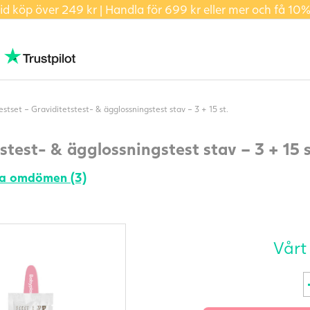
id köp över 249 kr | Handla för 699 kr eller mer och få 10%
estset – Graviditetstest- & ägglossningstest stav – 3 + 15 st.
stest- & ägglossningstest stav – 3 + 15 s
la omdömen (3)
Vårt
T
-