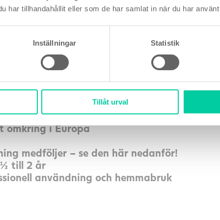
tperioden ska minst ett test
har tillhandahållit eller som de har samlat in när du har använt 
e ägglossningen stiger koncentrationen av LH
Inställningar
Statistik
r positiv. Den mest fertila perioden är samma d
er, och har en känslighet på 25mIU/ml (bland 
).
Tillåt urval
nt omkring i Europa
ning medföljer – se den här nedanför!
 till 2 år
ssionell användning och hemmabruk