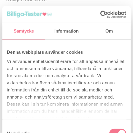
Det är helt upp till dig, din kropp och din ekonomi
vilka metoder du tycker blir bäst att använda.
Samtycke
Information
Om
Källor:
P-Guiden
Denna webbplats använder cookies
Sundhed.dk
Vi använder enhetsidentifierare för att anpassa innehållet
och annonserna till användarna, tillhandahålla funktioner
20 september 2018
för sociala medier och analysera vår trafik. Vi
vidarebefordrar även sådana identifierare och annan
Relaterede artikler
information från din enhet till de sociala medier och
annons- och analysföretag som vi samarbetar med.
Dessa kan i sin tur kombinera informationen med annan
information som du har tillhandahållit eller som de har
samlat in när du har använt deras tjänster.
Samtyckesval