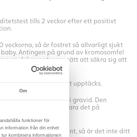
etstest tills 2 veckor efter ett positivt
tion.
 veckorna, så är fostret så allvarligt sjukt
isk baby. Antingen på grund av kromosomfel
na en del av naturens sätt att säkra sig att
 när en kemisk graviditet upptäcks.
Om
u iallafall att du kan bli gravid. Den
olikhet för att du kan klara det på
rtilitetsbehandling.
andahålla funktioner för
n information från din enhet
t testa tidigt eller sent, så är det inte ditt
 tur kombinera informationen