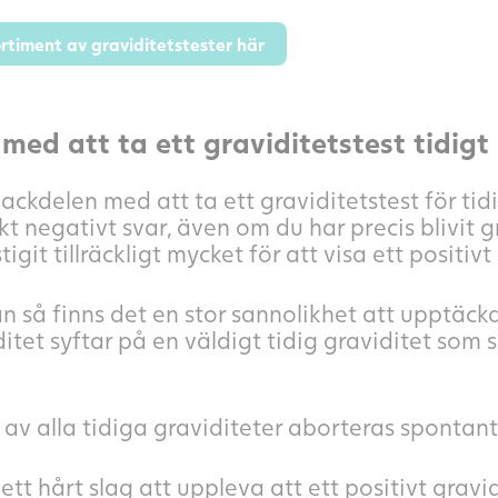
ortiment av graviditetstester här
med att ta ett graviditetstest tidigt
ckdelen med att ta ett graviditetstest för tidigt
lskt negativt svar, även om du har precis blivit
tigit tillräckligt mycket för att visa ett positivt
n så finns det en stor sannolikhet att upptäck
ditet syftar på en väldigt tidig graviditet so
 av alla tidiga graviditeter aborteras spontant
ett hårt slag att uppleva att ett positivt gravid