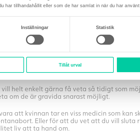
kemisk graviditet upptäcks.
har tillhandahållit eller som de har samlat in när du har använt 
aviditetstest här
Inställningar
Statistik
ed att ta ett graviditetstest tidigt
s många orsaker till att vilja testa tidigt med 
Tillåt urval
j.
 vill helt enkelt gärna få veta så tidigt som m
 veta om de är gravida snarast möjligt.
 vara att kvinnan tar en viss medicin som kan 
ntanabort. Eller för att du vet att du vill sluta 
 litet liv att ta hand om.