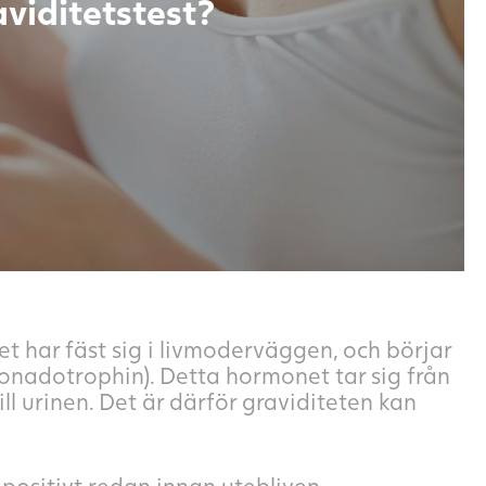
viditetstest?
et har fäst sig i livmoderväggen, och börjar
nadotrophin). Detta hormonet tar sig från
l urinen. Det är därför graviditeten kan
 positivt redan innan utebliven