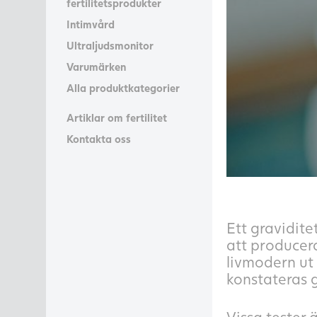
fertilitetsprodukter
Intimvård
Ultraljudsmonitor
Varumärken
Alla produktkategorier
Artiklar om fertilitet
Kontakta oss
Ett gravidite
att producer
livmodern ut 
konstateras 
Vissa tester 