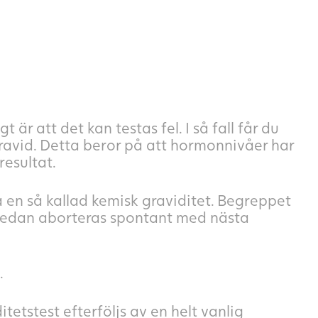
 är att det kan testas fel. I så fall får du
 gravid. Detta beror på att hormonnivåer har
 resultat.
a en så kallad kemisk graviditet. Begreppet
m sedan aborteras spontant med nästa
.
itetstest efterföljs av en helt vanlig