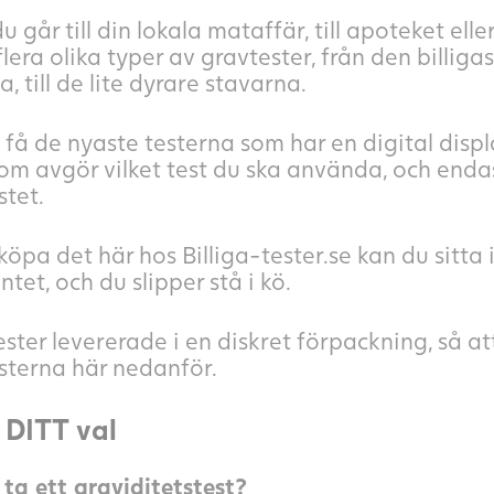
 går till din lokala mataffär, till apoteket ell
flera olika typer av gravtester, från den billig
 till de lite dyrare stavarna.
få de nyaste testerna som har en digital displ
om avgör vilket test du ska använda, och enda
stet.
 köpa det här hos Billiga-tester.se kan du sit
tet, och du slipper stå i kö.
ester levererade i en diskret förpackning, så att
esterna här nedanför.
t DITT val
ta ett graviditetstest?