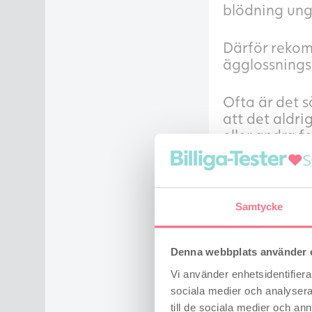
blödning ung
Därför rekomm
ägglossningst
Ofta är det s
att det aldri
eller andra f
du får ett sun
Det är dock e
Samtycke
Man kan också
informationen
Denna webbplats använder 
naturligt vis
Vi använder enhetsidentifierar
sociala medier och analysera 
Nästa månad f
till de sociala medier och a