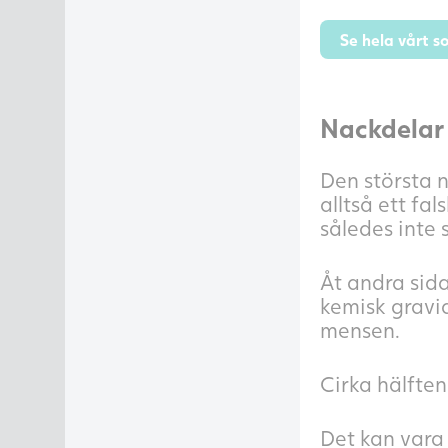
Se hela vårt s
Nackdelar 
Den största na
alltså ett fa
således inte s
Åt andra sida
kemisk gravi
mensen.
Cirka hälften
Det kan vara 