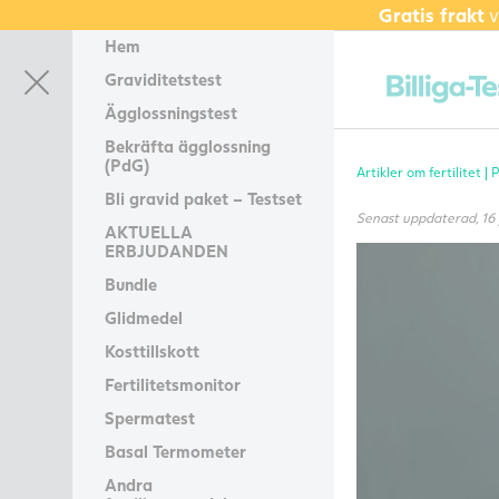
Gratis frakt
v
Hem
Graviditetstest
Ägglossningstest
Bekräfta ägglossning
(PdG)
Artikler om fertilitet |
P
Bli gravid paket – Testset
Senast uppdaterad, 16
AKTUELLA
ERBJUDANDEN
Bundle
Glidmedel
Kosttillskott
Fertilitetsmonitor
Spermatest
Basal Termometer
Andra