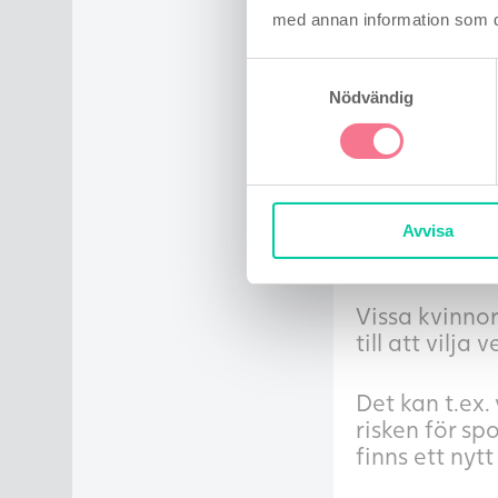
fel ifall en 
med annan information som du 
Samtyckesval
Köp billiga gr
Nödvändig
Fördelar m
Det kan finna
Avvisa
gravid eller e
Vissa kvinnor
till att vilja
Det kan t.ex.
risken för spo
finns ett nytt