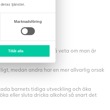
deras tjänster.
Marknadsföring
ett
graviditetstest
och få veta om man är
Tillåt alla
öjligt, medan andra har en mer allvarlig orsak
skada barnets tidiga utveckling och öka
röka eller sluta dricka alkohol så snart det