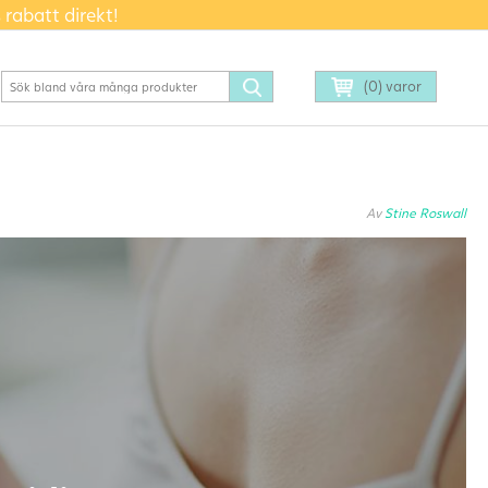
 rabatt direkt!
(0) varor
Av
Stine Roswall