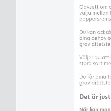
Oavsett om du
välja mellan 
pappersremsa,
Du kan också 
dina behov s
graviditetste
Väljer du att
stora sortimen
Du får dina t
graviditetst
Det är jus
När kan man 