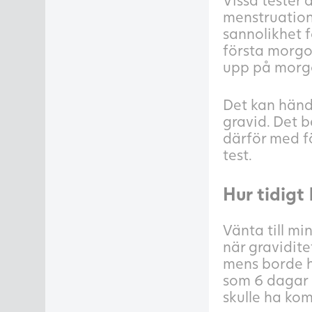
menstruation.
sannolikhet f
första morgon
upp på morg
Det kan hände
gravid. Det b
därför med fö
test.
Hur tidigt
Vänta till mi
när gravidite
mens borde h
som 6 dagar 
skulle ha kom