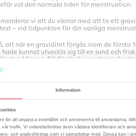
efär vid den normala tiden för menstruation.
enderar vi att du väntar med att ta ett gravidit
est – vid tidpunkten för din vanliga menstrua
å, att när en graviditet förgås inom de första 10
g hade kunnat utveckla sig till en sund och fr
el i utvecklingen. Därför är de spontana aborter
t och friskt barn.
n mycket naturlig reaktion att ändå bli ledsen
Information
 välja att se det på ett positivt sätt – Nu vet d
 kan vara bra att veta, för då är det stor sann
cookies
 inom de närmsta månaderna, och helt slippa fe
e för att anpassa innehållet och annonserna till användarna, tillh
vår trafik. Vi vidarebefordrar även sådana identifierare och anna
år du alltså en ny chans. Oavsett om du väljer at
nnons- och analysföretag som vi samarbetar med. Dessa kan i sin