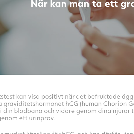
När kan man ta ett gra
tstest kan visa positivt när det befruktade ägg
a graviditetshormonet hCG (human Chorion Go
i din blodbana och vidare genom dina njurar til
genom ett urinprov.
är mycket känsliga för hCG, och kan därför visa