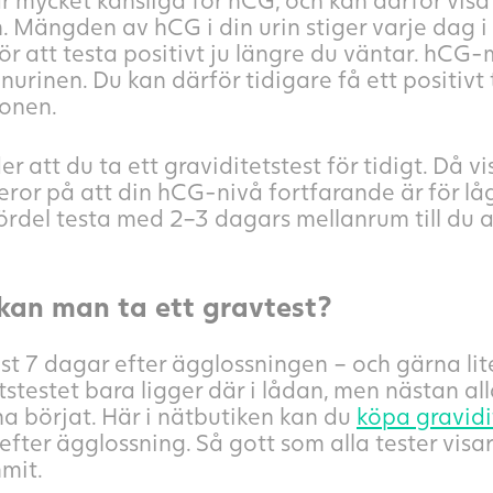
 Mängden av hCG i din urin stiger varje dag i 
ör att testa positivt ju längre du väntar. hC
urinen. Du kan därför tidigare få ett positivt 
onen.
r att du ta ett graviditetstest för tidigt. Då 
eror på att din hCG-nivå fortfarande är för lå
rdel testa med 2–3 dagars mellanrum till du an
 kan man ta ett gravtest?
nst 7 dagar efter ägglossningen – och gärna lite
tstestet bara ligger där i lådan, men nästan al
a börjat. Här i nätbutiken kan du
köpa gravidi
efter ägglossning. Så gott som alla tester vi
mit.