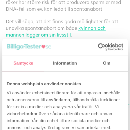
röker har större risk för att producera spermier med
DNA-fel, som ev. kan leda till spontanabort.
Det vill säga, att det finns goda möjligheter för att
undvika spontanabort om både
kvinnan och
mannen lägger om sin livsstil
.
Kontakta alltid läkare om du misstänker
spontanabort, missed abortion, upprepade aborter
eller liknande.
Samtycke
Information
Om
Referenser:
Denna webbplats använder cookies
http://gynonline.se/missfall-spontanabort
https://www.netdoktor.se/graviditet/under-
Vi använder enhetsidentifierare för att anpassa innehållet
graviditeten/sjukdomar/missfall/
och annonserna till användarna, tillhandahålla funktioner
https://www.ne.se/uppslagsverk/encyklopedi/l
för sociala medier och analysera vår trafik. Vi
abort
vidarebefordrar även sådana identifierare och annan
https://onlinelibrary.wiley.com
information från din enhet till de sociala medier och
https://sund.ku.dk
annons- och analysföretag som vi samarbetar med.