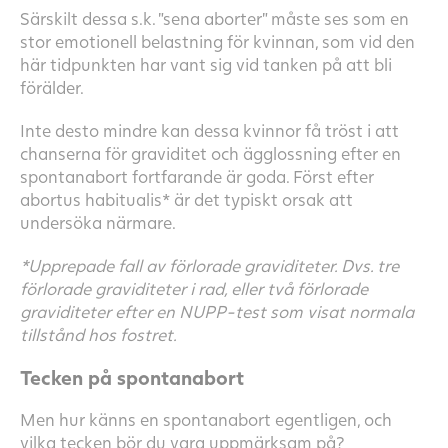
Särskilt dessa s.k. ”sena aborter” måste ses som en
stor emotionell belastning för kvinnan, som vid den
här tidpunkten har vant sig vid tanken på att bli
förälder.
Inte desto mindre kan dessa kvinnor få tröst i att
chanserna för graviditet och ägglossning efter en
spontanabort fortfarande är goda. Först efter
abortus habitualis* är det typiskt orsak att
undersöka närmare.
*Upprepade fall av förlorade graviditeter. Dvs. tre
förlorade graviditeter i rad, eller två förlorade
graviditeter efter en NUPP-test som visat normala
tillstånd hos fostret.
Tecken på spontanabort
Men hur känns en spontanabort egentligen, och
vilka tecken bör du vara uppmärksam på?