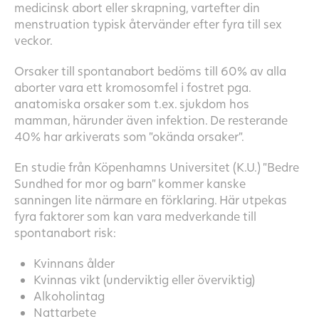
medicinsk abort eller skrapning, vartefter din
menstruation typisk återvänder efter fyra till sex
veckor.
Orsaker till spontanabort bedöms till 60% av alla
aborter vara ett kromosomfel i fostret pga.
anatomiska orsaker som t.ex. sjukdom hos
mamman, härunder även infektion. De resterande
40% har arkiverats som ”okända orsaker”.
En studie från Köpenhamns Universitet (K.U.) ”Bedre
Sundhed for mor og barn” kommer kanske
sanningen lite närmare en förklaring. Här utpekas
fyra faktorer som kan vara medverkande till
spontanabort risk:
Kvinnans ålder
Kvinnas vikt (underviktig eller överviktig)
Alkoholintag
Nattarbete