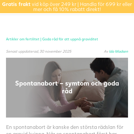
Gratis frakt
vid köp över 249 kr | Handla för 699 kr eller
mer och få 10% rabatt direkt!
Artikler om fertilitet |
Goda råd för att uppnå graviditet
Senast uppdaterad, 30 november 2025
Av
Ida Madsen
Spontanabort – symtom och goda
råd
En spontanabort är kanske den största rädslan för
en gravid kvinna. När en spontanabort först har